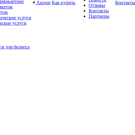
ермокартоне
Акции
Как купить
Контакт
Отзывы
Контакты
еток
Партнеры
еские услуги
ги для бизнеса