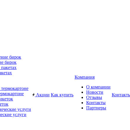
ие бирок
акетах
Компания
О компании
Новости
ермокартоне
Акции
Как купить
Контакт
Отзывы
Контакты
еток
Партнеры
еские услуги