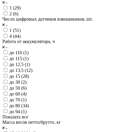
1 (
29
)
2 (
6
)
Число цифровых датчиков взвешивания, шт.
1 (
51
)
4 (
44
)
Работа от аккумулятора, ч
до 110 (
1
)
до 115 (
1
)
до 12,5 (
1
)
до 13,5 (
12
)
до 15 (
28
)
до 30 (
2
)
до 50 (
6
)
до 60 (
4
)
до 70 (
1
)
до 80 (
34
)
до 94 (
1
)
Показать все
Масса весов нетто/брутто, кг