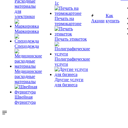
Расходные
1c
материалы
для
Как
электрики
Печать на
Акции
купить
термокартоне
Маркировка
Печать этикеток
Спецодежда
Полиграфические
услуги
Медицинские
расходные
Другие услуги
материалы
для бизнеса
Швейная
фурнитура