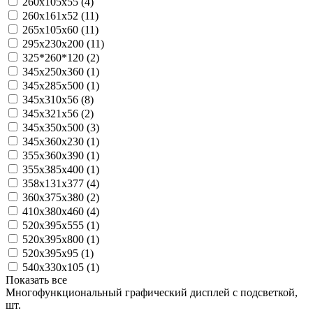
260х105х55 (
4
)
260х161х52 (
11
)
265x105x60 (
11
)
295х230х200 (
11
)
325*260*120 (
2
)
345х250х360 (
1
)
345х285х500 (
1
)
345х310х56 (
8
)
345х321х56 (
2
)
345х350х500 (
3
)
345х360х230 (
1
)
355х360х390 (
1
)
355х385х400 (
1
)
358х131х377 (
4
)
360х375х380 (
2
)
410х380х460 (
4
)
520х395х555 (
1
)
520х395х800 (
1
)
520х395х95 (
1
)
540x330x105 (
1
)
Показать все
Многофункциональный графический дисплей с подсветкой,
шт.