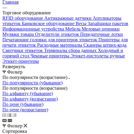
Главная
—
Торговое оборудование
RFID оборудование
Антикражные датчики
Аппликаторы
этикеток
Банковское оборудование
Весы
Запайщики пакетов
Информационные устройства
Мебель
Меловые ценники
Муляжи товара
Отделители этикеток
Передаточные лотки
Печатающие головки для принтеров этикеток
Принтеры для
печати этикеток
Расходные материалы
Сканеры штрих-кода
Смотчики этикеток
Терминалы сбора данных
Холодный и
горячий стол
Чековые принтеры
Этикет-пистолеты ручные
Этикет-принтеры
Развернуть
Фильтр
По популярности (возрастание)
По популярности (убывание)
По популярности (возрастание)
По алфавиту (убывание)
По алфавиту (возрастание)
По цене (убывание)
По цене (возрастание)
Фильтр
Сортировка