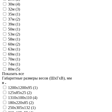
30м (
4
)
32м (
3
)
35м (
1
)
37м (
2
)
39м (
1
)
50м (
1
)
53м (
2
)
58м (
1
)
60м (
2
)
63м (
1
)
69м (
1
)
70м (
1
)
74м (
1
)
80м (
5
)
Показать все
Габаритные размеры весов (ШхГхВ), мм
1200х1200x95 (
1
)
125x85x25 (
2
)
1310х100х110 (
4
)
180х220х85 (
2
)
250х305х132 (
1
)