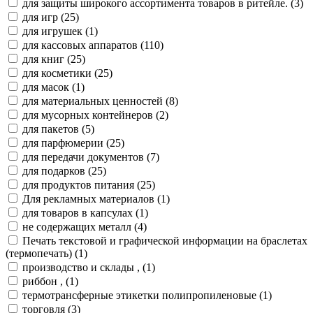
для защиты широкого ассортимента товаров в ритейле. (
3
)
для игр (
25
)
для игрушек (
1
)
для кассовых аппаратов (
110
)
для книг (
25
)
для косметики (
25
)
для масок (
1
)
для материальных ценностей (
8
)
для мусорных контейнеров (
2
)
для пакетов (
5
)
для парфюмерии (
25
)
для передачи документов (
7
)
для подарков (
25
)
для продуктов питания (
25
)
Для рекламных материалов (
1
)
для товаров в капсулах (
1
)
не содержащих металл (
4
)
Печать текстовой и графической информации на браслетах
(термопечать) (
1
)
производство и склады , (
1
)
риббон , (
1
)
термотрансферные этикетки полипропиленовые (
1
)
торговля (
3
)