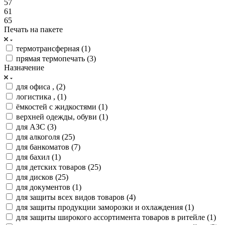
57
61
65
Печать на пакете
термотрансферная (
1
)
прямая термопечать (
3
)
Назначение
для офиса , (
2
)
логистика , (
1
)
ёмкостей с жидкостями (
1
)
верхней одежды, обуви (
1
)
для АЗС (
3
)
для алкоголя (
25
)
для банкоматов (
7
)
для бахил (
1
)
для детских товаров (
25
)
для дисков (
25
)
для документов (
1
)
для защиты всех видов товаров (
4
)
для защиты продукции заморозки и охлаждения (
1
)
для защиты широкого ассортимента товаров в ритейле (
1
)