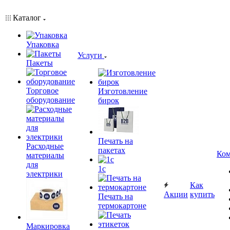
Каталог
Упаковка
Услуги
Пакеты
Торговое
Изготовление
оборудование
бирок
Печать на
Расходные
пакетах
Ком
материалы
для
1c
электрики
Как
Акции
купить
Печать на
термокартоне
Маркировка