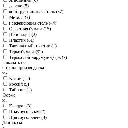
Алюминий (
6
)
дерево (
5
)
конструкционная сталь (
32
)
Металл (
2
)
нержавеющая сталь (
44
)
Офсетная бумага (
15
)
Пенопласт (
2
)
Пластик (
61
)
Тактильный пластик (
1
)
Термобумага (
95
)
Термослой наружу/внутрь (
7
)
Показать все
Страна производства
Китай (
15
)
Россия (
5
)
Тайвань (
1
)
Форма
Квадрат (
3
)
Прямоугольная (
7
)
Прямоугольные (
4
)
Длина, см