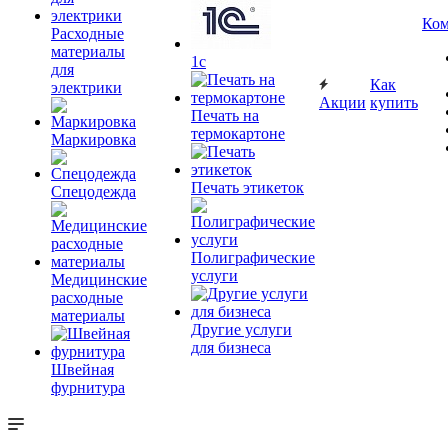
Ком
Расходные
материалы
1c
для
Как
электрики
Акции
купить
Печать на
термокартоне
Маркировка
Печать этикеток
Спецодежда
Полиграфические
услуги
Медицинские
расходные
материалы
Другие услуги
для бизнеса
Швейная
фурнитура