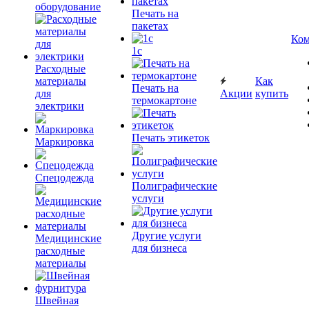
оборудование
Печать на
пакетах
Ком
1c
Расходные
материалы
Как
Печать на
для
Акции
купить
термокартоне
электрики
Печать этикеток
Маркировка
Спецодежда
Полиграфические
услуги
Другие услуги
Медицинские
для бизнеса
расходные
материалы
Швейная