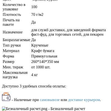
Количество в
100
упаковке
Плотность
70 г/м2
Печать на
Да
пакете
для служб доставки, для заведений формата
Назначение
фаст-фуд, для торговых сетей, для пекарен
Биоразлагаемые
Да
Тип ручки
Крученые
Материал
Крафт бумага
Форма
Прямоугольная
Размер
260*140*350 мм
Мин. тираж
от 1000 шт.
Максимальная
4 кг
нагрузка
Доступно 3 удобных способа оплаты:
- Наличные
при
самовывозе
или
доставке курьером
.
- Безналичный расчет