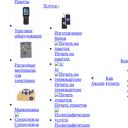
Пакеты
Услуги
Торговое
Изготовление
оборудование
бирок
Печать на
пакетах
Ком
Расходные
1c
материалы
для
Как
электрики
Акции
купить
Печать на
термокартоне
Печать этикеток
Маркировка
Спецодежда
Полиграфические