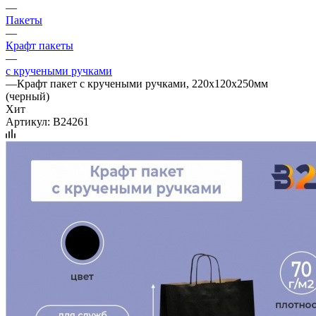
—
Пакеты
—
Крафт пакеты
—
с кручеными ручками
—
Крафт пакет с кручеными ручками, 220x120x250мм
(черный)
Хит
Артикул:
B24261