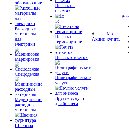
оборудование
Печать на
пакетах
Ком
1c
Расходные
материалы
Как
Печать на
для
Акции
купить
термокартоне
электрики
Печать этикеток
Маркировка
Спецодежда
Полиграфические
услуги
Другие услуги
Медицинские
для бизнеса
расходные
материалы
Швейная