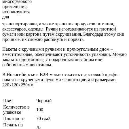
многоразового
применения,
используются
для
транспортировки, а также хранения продуктов питания,
аксессуаров, одежды. Ручки изготавливаются из плотной
бумаги или картона путем скручивания. Благодаря этому они
прочные, их сложно растянуть и порвать.
Пакеты с кручеными ручками и прямоугольным дном –
вместительные, обеспечивают устойчивость упаковки. Можно
заказать однотонные, с подарочным дизайном или
собственным логотипом.
В Новосибирске в B2B можно заказать с доставкой крафт-
пакеты с кручеными ручками черного цвета и размерами
220x120x250мм.
Цвет
Черный
Количество в
100
упаковке
Плотность
70 г/м2
Печать на
Да