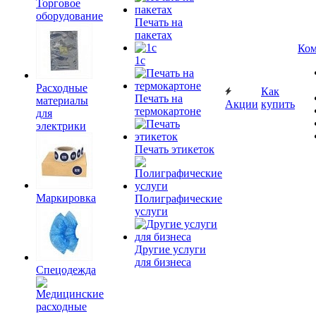
Торговое
оборудование
Печать на
пакетах
Ком
1c
Расходные
Как
Печать на
материалы
Акции
купить
термокартоне
для
электрики
Печать этикеток
Маркировка
Полиграфические
услуги
Другие услуги
для бизнеса
Спецодежда