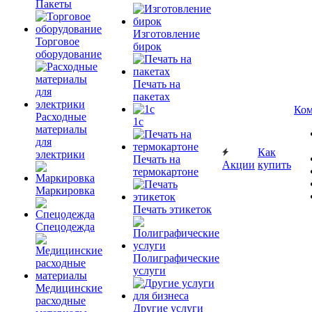
Пакеты
Изготовление
Торговое
бирок
оборудование
Печать на
пакетах
Ком
Расходные
1c
материалы
для
Как
электрики
Печать на
Акции
купить
термокартоне
Маркировка
Печать этикеток
Спецодежда
Полиграфические
услуги
Медицинские
расходные
Другие услуги