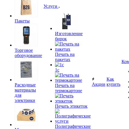
Услуги
Пакеты
Изготовление
бирок
Торговое
Печать на
оборудование
пакетах
Ком
1c
Как
Акции
купить
Расходные
Печать на
материалы
термокартоне
для
электрики
Печать этикеток
Полиграфические