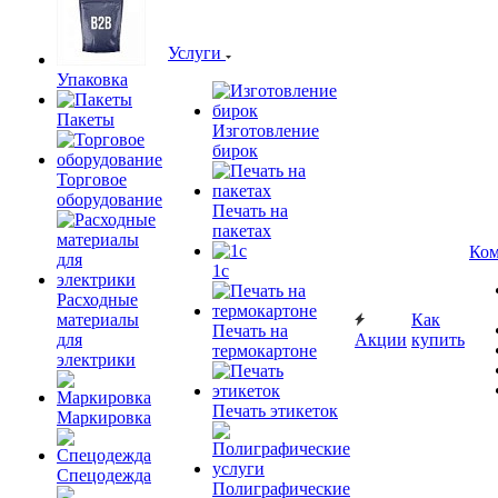
Услуги
Упаковка
Пакеты
Изготовление
бирок
Торговое
оборудование
Печать на
пакетах
Ком
1c
Расходные
материалы
Как
Печать на
для
Акции
купить
термокартоне
электрики
Печать этикеток
Маркировка
Спецодежда
Полиграфические