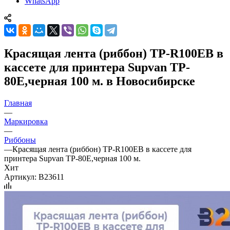
WhatsApp
Красящая лента (риббон) TP-R100EB в
кассете для принтера Supvan TP-
80E,черная 100 м. в Новосибирске
Главная
—
Маркировка
—
Риббоны
—
Красящая лента (риббон) TP-R100EB в кассете для
принтера Supvan TP-80E,черная 100 м.
Хит
Артикул:
B23611