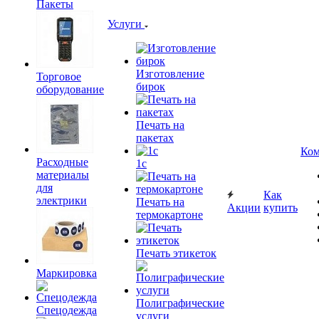
Пакеты
Услуги
Изготовление
Торговое
бирок
оборудование
Печать на
пакетах
Ком
Расходные
1c
материалы
для
Как
электрики
Печать на
Акции
купить
термокартоне
Печать этикеток
Маркировка
Полиграфические
Спецодежда
услуги