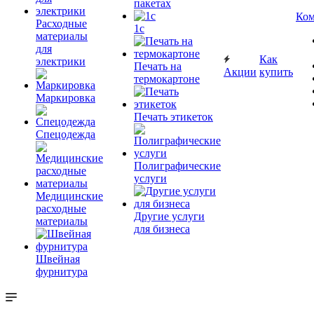
пакетах
Ком
Расходные
1c
материалы
для
Как
электрики
Печать на
Акции
купить
термокартоне
Маркировка
Печать этикеток
Спецодежда
Полиграфические
услуги
Медицинские
расходные
Другие услуги
материалы
для бизнеса
Швейная
фурнитура