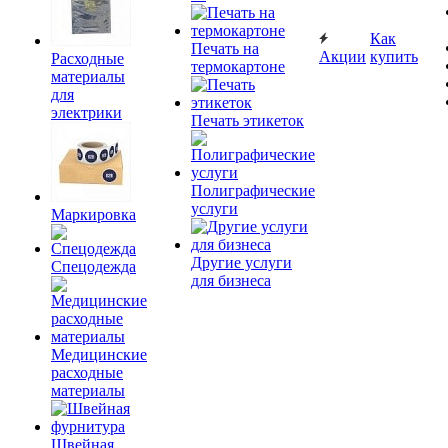
Как
Печать на
Акции
купить
Расходные
термокартоне
материалы
для
электрики
Печать этикеток
Полиграфические
услуги
Маркировка
Другие услуги
Спецодежда
для бизнеса
Медицинские
расходные
материалы
Швейная